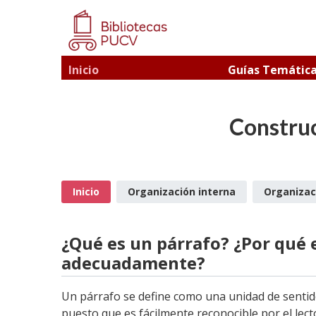
Inicio
Guías Temátic
Construc
Inicio
Organización interna
Organizac
¿Qué es un párrafo? ¿Por qué 
adecuadamente?
Un párrafo se define como una unidad de sentido
puesto que es fácilmente reconocible por el lec